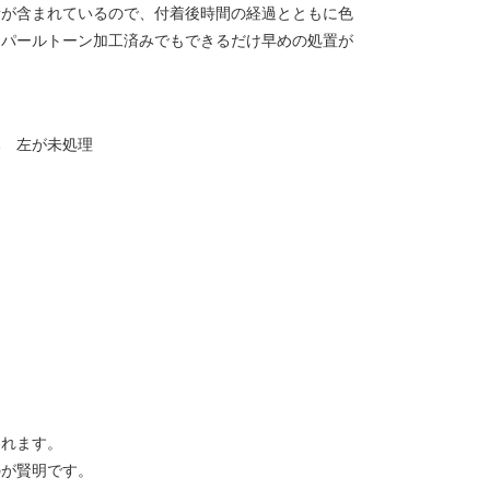
素が含まれているので、付着後時間の経過とともに色
はパールトーン加工済みでもできるだけ早めの処置が
み 左が未処理
われます。
のが賢明です。