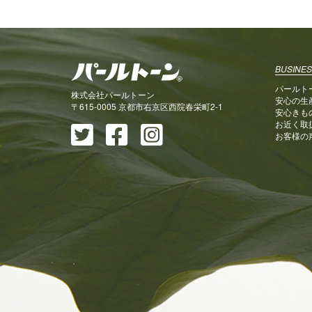
BUSINES
パールト
株式会社パールトーン
安心の生
〒615-0005 京都市右京区西院春栄町2-1
安心きも
お近く取
お客様の