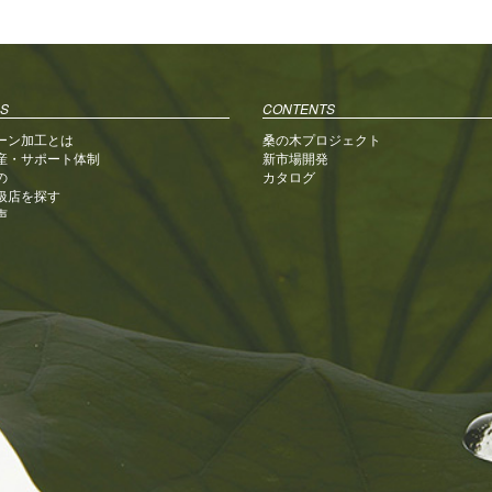
ま
す
)
S
CONTENTS
ーン加工とは
桑の木プロジェクト
産・サポート体制
新市場開発
の
カタログ
扱店を探す
声