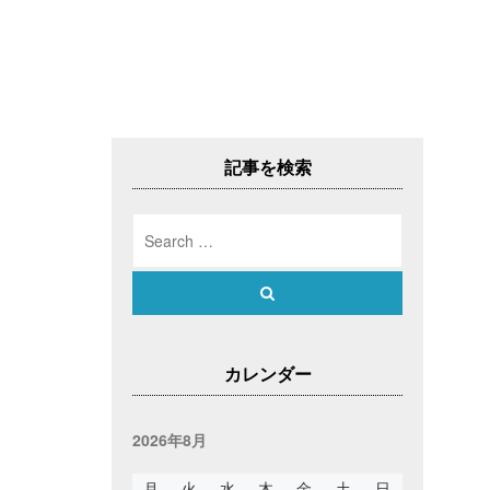
記事を検索
Search
for:
Search
カレンダー
2026年8月
月
火
水
木
金
土
日