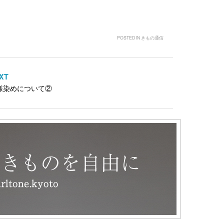
POSTED IN
きもの通信
XT
様染めについて②