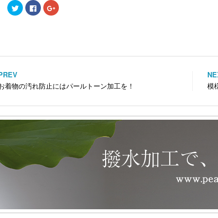
ク
F
ク
リ
a
リ
ッ
c
ッ
ク
e
ク
し
b
し
て
o
て
T
o
G
w
k
o
i
で
o
t
共
g
t
有
l
e
す
e
PREV
NE
投
r
る
+
で
に
で
お着物の汚れ防止にはパールトーン加工を！
模
共
は
共
稿
有
ク
有
(
リ
(
新
ッ
新
ナ
し
ク
し
い
し
い
ビ
ウ
て
ウ
ィ
く
ィ
ン
だ
ン
ゲ
ド
さ
ド
ウ
い
ウ
で
(
で
ー
開
新
開
き
し
き
ま
い
ま
シ
す
ウ
す
)
ィ
)
ョ
ン
ド
ウ
ン
で
開
き