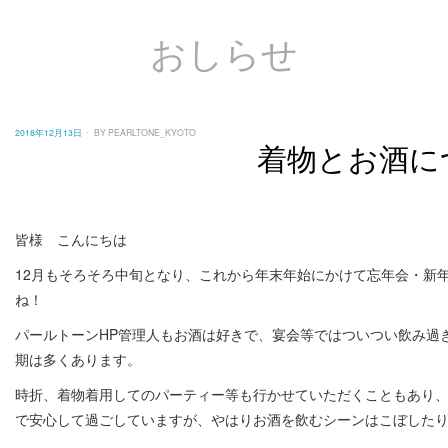
おしらせ
POSTED
2018年12月13日
BY
PEARLTONE_KYOTO
ON
着物とお酒に
皆様 こんにちは
12月もそろそろ中旬となり、これから年末年始にかけて忘年会・新
ね！
パールトーンHP管理人もお酒は好きで、宴会等ではついつい飲み過
期は多くあります。
時折、着物着用してのパーティー等も行かせていただくこともあり
で安心して過ごしていますが、やはりお酒を飲むシーンはこぼした