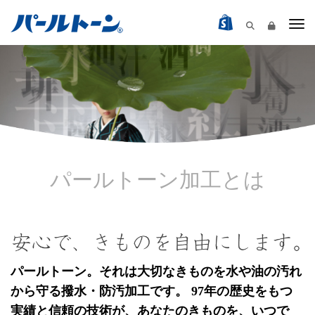
Togg
パールトーン加工とは
パールトーン。それは大切なきものを水や油の汚れ
から守る撥水・防汚加工です。
97
年の歴史をもつ
実績と信頼の技術が、あなたのきものを、いつで