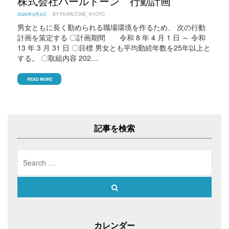
株式会社パールトーン 行動計画
POSTED
2026年3月4日
BY
PEARLTONE_KYOTO
ON
男⼥ともに⻑く勤められる職場環境を作るため、 次の⾏動
計画を策定する 〇計画期間 令和 8 年 4 月 1 日 ～ 令和
13 年 3 月 31 日 〇目標 男⼥とも平均勤続年数を25年以上と
する。 〇取組内容 202…
READ MORE
記事を検索
Search
for:
Search
カレンダー