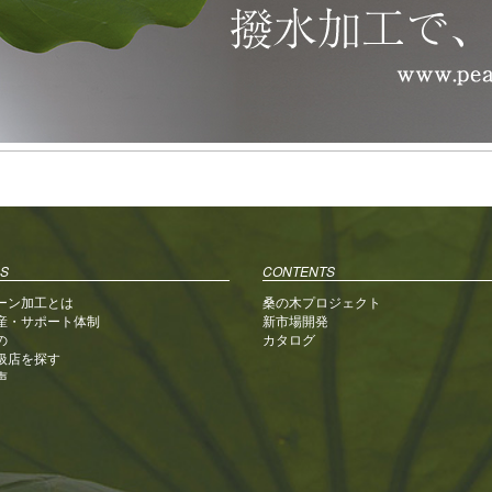
S
CONTENTS
ーン加工とは
桑の木プロジェクト
産・サポート体制
新市場開発
の
カタログ
扱店を探す
声