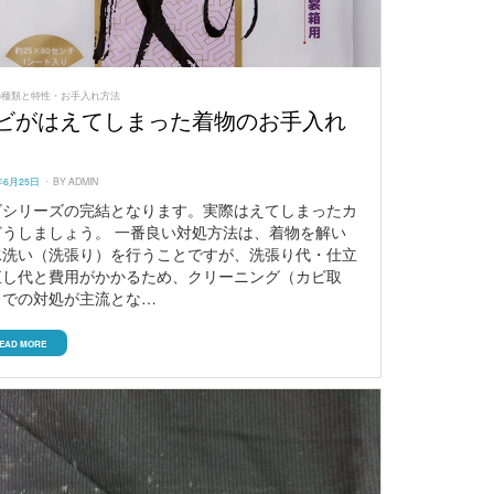
の種類と特性・お手入れ方法
ビがはえてしまった着物のお手入れ
ED
年6月25日
BY
ADMIN
ビシリーズの完結となります。実際はえてしまったカ
どうしましょう。 一番良い対処方法は、着物を解い
水洗い（洗張り）を行うことですが、洗張り代・仕立
直し代と費用がかかるため、クリーニング（カビ取
）での対処が主流とな…
EAD MORE