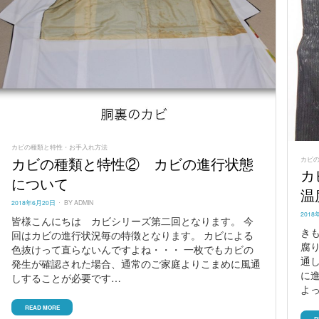
カビの種類と特性・お手入れ方法
カビ
カビの種類と特性② カビの進行状態
カ
について
温
POSTED
2018年6月20日
BY
ADMIN
ON
POST
2018
皆様こんにちは カビシリーズ第二回となります。 今
ON
き
回はカビの進行状況毎の特徴となります。 カビによる
腐
色抜けって直らないんですよね・・・ 一枚でもカビの
通
発生が確認された場合、通常のご家庭よりこまめに風通
に
しすることが必要です…
よ
READ MORE
R