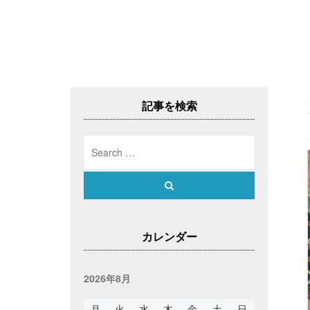
記事を検索
Search
for:
Search
カレンダー
2026年8月
月
火
水
木
金
土
日