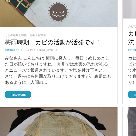
カビ
カ
カビの種類と特性・お手入れ方法
法
梅雨時期 カビの活動が活発です！
POST
POSTED
2018
2019年7月3日
BY
PEARLTONE_KYOTO
ON
ON
カ
みなさん こんにちは 梅雨に突入し、毎日じめじめとし
ビ
た日が続いておりますね。 九州では水害の恐れがある
て
とニュースで報道されています。お気を付け下さい。
て
さて、過去にも何回か取り上げておりますが、表題にも
り
あるように、人間の…
R
READ MORE