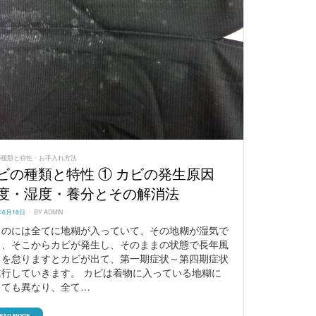
の種類と特性・お手入れ方法
ビの種類と特性 ① カビの発生原因
度・湿度・養分とその解消法
ED
年6月18日
BY
ADMIN
ものには全てに地糊が入っていて、その地糊が湿気で
り、そこからカビが発生し、そのままの状態で長年風
しを怠りますとカビが出て、第一期症状～第四期症状
進行していきます。 カビは着物に入っている地糊に
っても異なり、全て…
EAD MORE