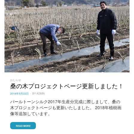
おしらせ
桑の木プロジェクトページ更新しました！
POSTED
2018年5月22日
BY
ADMIN
ON
パールトーンシルク2017年生産分完成に際しまして、桑の
木プロジェクトページも更新いたしました。 2018年植樹画
像等追加しています。
READ MORE