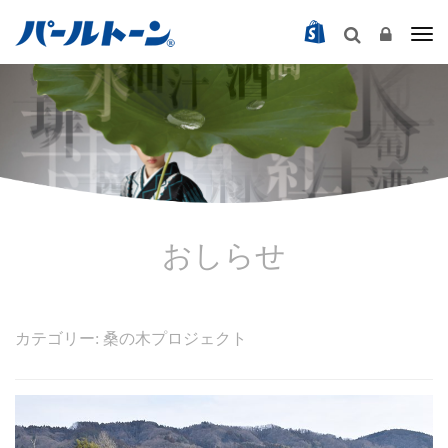
Togg
おしらせ
カテゴリー: 桑の木プロジェクト