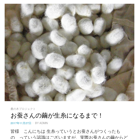
桑の木プロジェクト
お蚕さんの繭が生糸になるまで！
POSTED
2017年11月27日
BY
ADMIN
ON
皆様 こんにちは 生糸っていうとお蚕さんがつくったも
の っていう認識はございますが、実際お蚕さんの繭からど