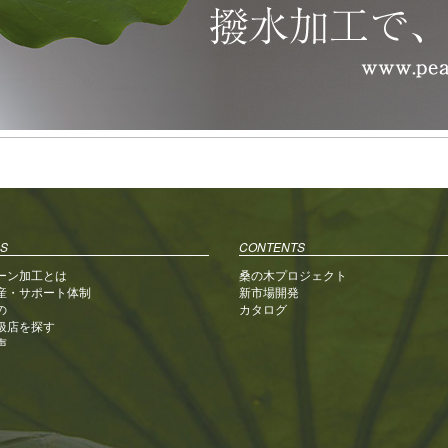
S
CONTENTS
ーン加工とは
桑の木プロジェクト
産・サポート体制
新市場開発
の
カタログ
扱店を探す
声