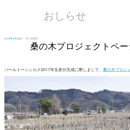
おしらせ
POSTED
2018年5月22日
BY
ADMIN
ON
桑の木プロジェクトペー
パールトーンシルク2017年生産分完成に際しまして、
桑の木プロジ