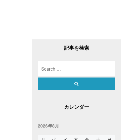
記事を検索
Search
for:
Search
カレンダー
2026年8月
月
火
水
木
金
土
日