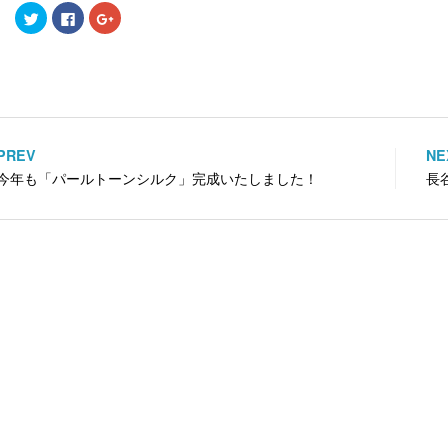
ク
F
ク
リ
a
リ
ッ
c
ッ
ク
e
ク
し
b
し
て
o
て
T
o
G
w
k
o
i
で
o
t
共
g
t
有
l
e
す
e
PREV
NE
投
r
る
+
で
に
で
今年も「パールトーンシルク」完成いたしました！
長
共
は
共
稿
有
ク
有
(
リ
(
新
ッ
新
ナ
し
ク
し
い
し
い
ビ
ウ
て
ウ
ィ
く
ィ
ン
だ
ン
ゲ
ド
さ
ド
ウ
い
ウ
で
(
で
ー
開
新
開
き
し
き
ま
い
ま
シ
す
ウ
す
)
ィ
)
ョ
ン
ド
ウ
ン
で
開
き