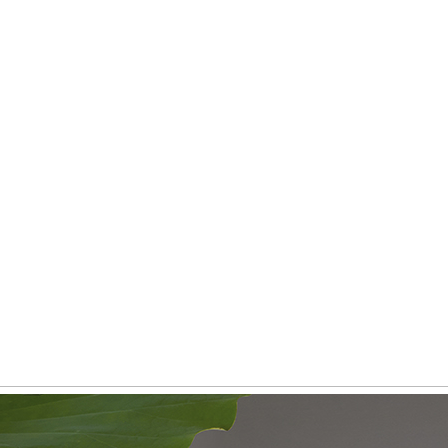
ま
す
)