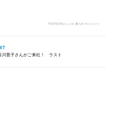
POSTED IN
おしらせ
,
桑の木プロジェクト
XT
谷川普子さんがご来社！ ラスト