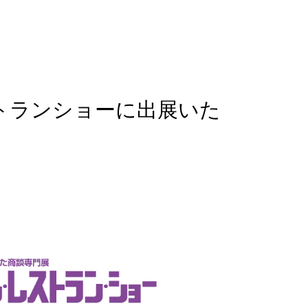
ストランショーに出展いた
！