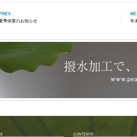
i
で
o
t
共
g
t
有
l
e
す
e
PREV
NE
投
r
る
+
で
に
で
夏季休業のお知らせ
年
共
は
共
稿
有
ク
有
(
リ
(
新
ッ
新
ナ
し
ク
し
い
し
い
ビ
ウ
て
ウ
ィ
く
ィ
ン
だ
ン
ゲ
ド
さ
ド
ウ
い
ウ
で
(
で
ー
開
新
開
き
し
き
ま
い
ま
シ
す
ウ
す
)
ィ
)
ョ
ン
ド
ウ
ン
で
開
き
ま
す
)
S
CONTENTS