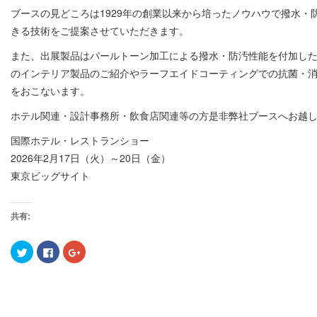
ブースの見どころは1929年の創業以来から培ったノウハウで撥水
きる技術をご提案させていただきます。
また、出展製品はパールトーン加工による撥水・防汚性能を付加し
のインテリア製品のご紹介やラーフエイドコーティングでの抗菌・
をおこないます。
ホテル関連・設計事務所・飲食店関連等の方是非弊社ブースへお越
国際ホテル・レストランショー
2026年2月17日（火）～20日（金）
東京ビッグサイト
共有:
ク
F
ク
リ
a
リ
ッ
c
ッ
ク
e
ク
し
b
し
て
o
て
T
o
G
w
k
o