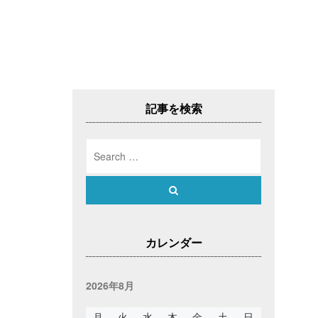
記事を検索
Search
for:
Search
カレンダー
2026年8月
月
火
水
木
金
土
日