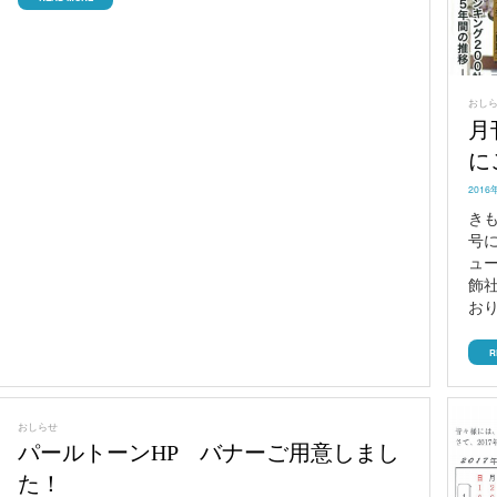
おし
月
に
POST
2016
ON
き
号
ュ
飾
お
R
おしらせ
パールトーンHP バナーご用意しまし
た！