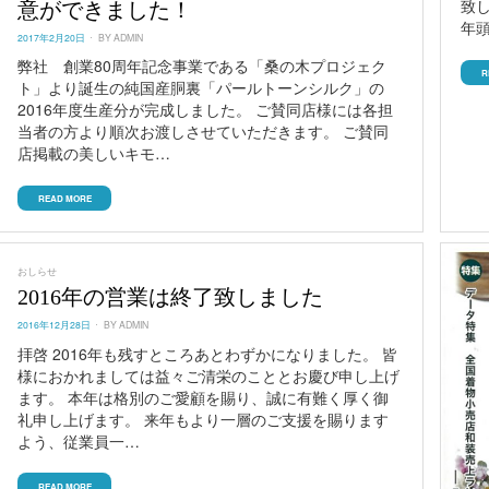
致
意ができました！
年
POSTED
2017年2月20日
BY
ADMIN
ON
弊社 創業80周年記念事業である「桑の木プロジェク
R
ト」より誕生の純国産胴裏「パールトーンシルク」の
2016年度生産分が完成しました。 ご賛同店様には各担
当者の方より順次お渡しさせていただきます。 ご賛同
店掲載の美しいキモ…
READ MORE
おしらせ
2016年の営業は終了致しました
POSTED
2016年12月28日
BY
ADMIN
ON
拝啓 2016年も残すところあとわずかになりました。 皆
様におかれましては益々ご清栄のこととお慶び申し上げ
ます。 本年は格別のご愛顧を賜り、誠に有難く厚く御
礼申し上げます。 来年もより一層のご支援を賜ります
よう、従業員一…
READ MORE