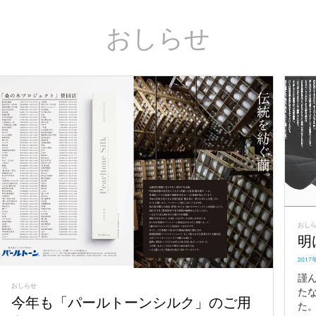
おしらせ
おし
明
POST
2017
ON
謹
おしらせ
た
今年も「パールトーンシルク」のご用
た