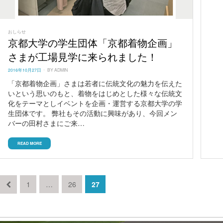
おしらせ
京都大学の学生団体「京都着物企画」
さまが工場見学に来られました！
POSTED
2016年10月27日
BY
ADMIN
ON
「京都着物企画」さまは若者に伝統文化の魅力を伝えた
いという思いのもと、着物をはじめとした様々な伝統文
化をテーマとしイベントを企画・運営する京都大学の学
生団体です。 弊社もその活動に興味があり、今回メン
バーの田村さまにご来…
READ MORE
投
PREVIOUS
PAGE
PAGE
PAGE
1
…
26
27
PAGE
稿
ナ