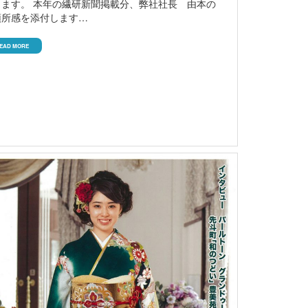
します。 本年の繊研新聞掲載分、弊社社長 由本の
頭所感を添付します…
EAD MORE