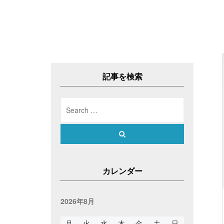
記事を検索
Search
for:
Search
カレンダー
2026年8月
月
火
水
木
金
土
日