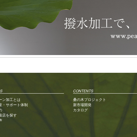
ビ
ゲ
ー
シ
ョ
ン
S
CONTENTS
ーン加工とは
桑の木プロジェクト
産・サポート体制
新市場開発
の
カタログ
扱店を探す
声