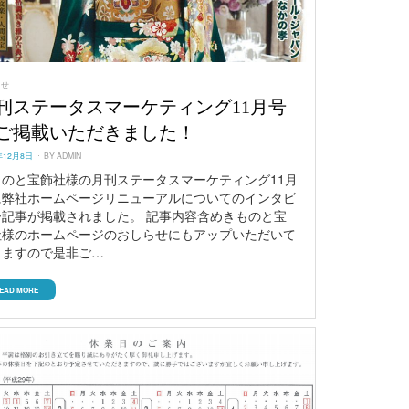
らせ
刊ステータスマーケティング11月号
ご掲載いただきました！
ED
年12月8日
BY
ADMIN
ものと宝飾社様の月刊ステータスマーケティング11月
に弊社ホームページリニューアルについてのインタビ
ー記事が掲載されました。 記事内容含めきものと宝
社様のホームページのおしらせにもアップいただいて
りますので是非ご…
EAD MORE