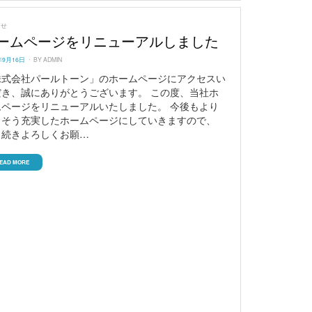
らせ
ームページをリニューアルしました
ED
年9月16日
BY
ADMIN
株式会社パールトーン」のホームページにアクセスい
だき、誠にありがとうございます。 この度、当社ホ
ムページをリニューアルいたしました。 今後もより
っそう充実したホームページにしていきますので、
き続きよろしくお願…
EAD MORE