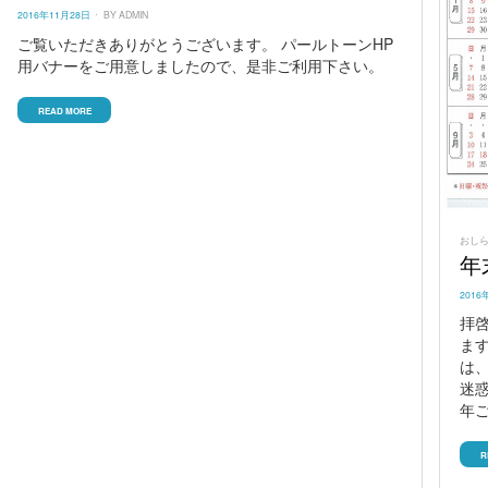
POSTED
2016年11月28日
BY
ADMIN
ON
ご覧いただきありがとうございます。 パールトーンHP
用バナーをご用意しましたので、是非ご利用下さい。
READ MORE
おし
年
POST
2016
ON
拝
ま
は
迷
年
R