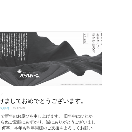
らせ
けましておめでとうございます。
ED
年1月5日
BY
ADMIN
んで新年のお慶びを申し上げます。 旧年中はひとか
ならぬご愛顧にあずかり、誠にありがとうございまし
。 何卒、本年も昨年同様のご支援をよろしくお願い