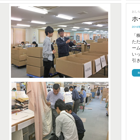
おし
ホ
POST
2016
ON
「
た
ー
い
引
R