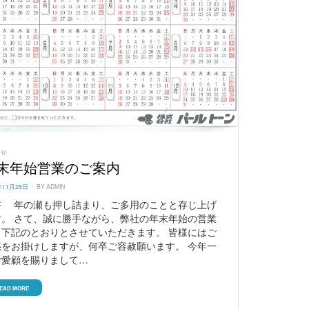
らせ
末年始営業のご案内
ED
年11月25日
BY
ADMIN
啓 年の瀬も押し詰まり、ご多用のことと存じ上げ
す。 さて、誠に勝手ながら、弊社の年末年始の営業
、下記のとおりとさせていただきます。 皆様にはご
惑をお掛けしますが、何卒ご容赦願います。 今年一
ご愛顧を賜りまして…
EAD MORE