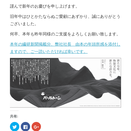
謹んで新年のお慶びを申し上げます。
旧年中はひとかたならぬご愛顧にあずかり、誠にありがとう
ございました。
何卒、本年も昨年同様のご支援をよろしくお願い致します。
本年の繊研新聞掲載分、弊社社長 由本の年頭所感を添付し
ますので、ご一読いただければ幸いです。
共有:
ク
F
ク
リ
a
リ