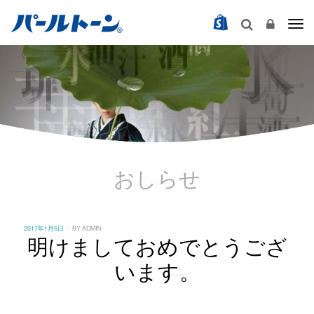
Togg
おしらせ
POSTED
2017年1月5日
BY
ADMIN
ON
明けましておめでとうござ
います。