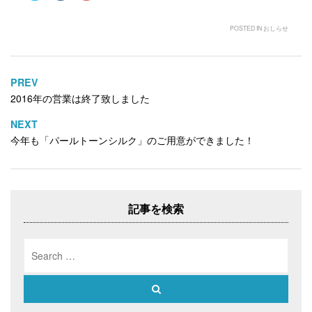
ッ
c
ッ
ク
e
ク
し
b
し
て
o
て
POSTED IN
おしらせ
T
o
G
w
k
o
i
で
o
t
共
g
t
有
l
e
す
e
PREV
投
r
る
+
で
に
で
2016年の営業は終了致しました
稿
共
は
共
有
ク
有
ナ
(
リ
(
NEXT
新
ッ
新
ビ
し
ク
し
今年も「パールトーンシルク」のご用意ができました！
い
し
い
ゲ
ウ
て
ウ
ィ
く
ィ
ー
ン
だ
ン
ド
さ
ド
シ
ウ
い
ウ
で
(
で
ョ
開
新
開
記事を検索
き
し
き
ン
ま
い
ま
す
ウ
す
)
ィ
)
Search
ン
ド
for:
ウ
で
開
Search
き
ま
す