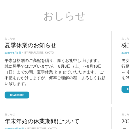
おしらせ
おしらせ
おし
夏季休業のお知らせ
株
POSTED
POST
2026年8月6日
BY
PEARLTONE_KYOTO
2026
ON
ON
平素は格別のご高配を賜り、厚くお礼申し上げます。
男
誠に勝手ではございますが、 8月8日（土）〜8月16日
⾏動
（日）までの間、夏季休業 とさせていただきます。 ご
～ 
不便をおかけしますが、何卒ご理解の程 よろしくお願
を2
い致します。
R
READ MORE
おしらせ
おし
年末年始の休業期間について
2
POSTED
2025年12月24日
BY
PEARLTONE_KYOTO