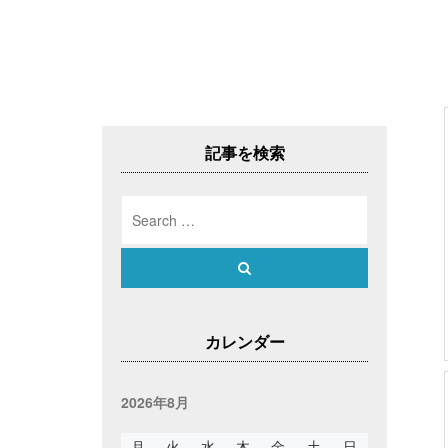
記事を検索
Search
for:
Search
カレンダー
2026年8月
月
火
水
木
金
土
日