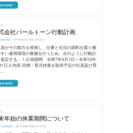
EAD MORE
らせ
式会社パールトーン行動計画
ED
年4月18日
BY
PEARLTONE_KYOTO
業員がその能力を発揮し、仕事と生活の調和を図り働
やすい雇用環境の整備を行うため、次のように行動計
策定する。 1.計画期間 令和7年4月1日～令和12年
31日 2.内容 目標：育児休業を取得予定の社員及び育
休…
EAD MORE
らせ
末年始の休業期間について
ED
年12月23日
BY
PEARLTONE_KYOTO