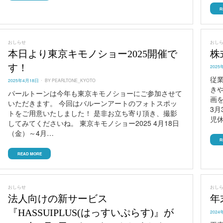
R
おしらせ
おし
本日より東京キモノショー2025開催で
株
す！
POST
2025
ON
従
POSTED
2025年4月18日
BY
PEARLTONE_KYOTO
ON
き
パールトーンは今年も東京キモノショーにご参加させて
画を
いただきます。 今回はバルーンアートのフォトスポッ
3月
トをご用意いたしました！ 是非お立ち寄り頂き、撮影
児
してみてくださいね。 東京キモノショー2025 4月18日
（金）～4月…
R
READ MORE
おしらせ
おし
法人向けの新サービス
年
『HASSUIPLUS(はっすいぷらす)』が
POST
2024
ON