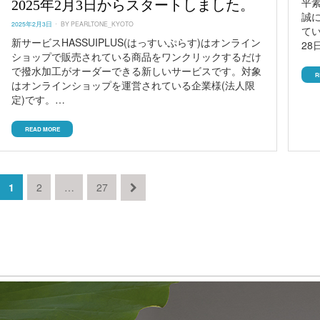
平
2025年2月3日からスタートしました。
誠
POSTED
2025年2月3日
BY
PEARLTONE_KYOTO
てい
ON
新サービスHASSUIPLUS(はっすいぷらす)はオンライン
28
ショップで販売されている商品をワンクリックするだけ
で撥水加工がオーダーできる新しいサービスです。対象
R
はオンラインショップを運営されている企業様(法人限
定)です。…
READ MORE
投
PAGE
PAGE
PAGE
NEXT
1
2
…
27
PAGE
稿
ナ
ビ
ゲ
ー