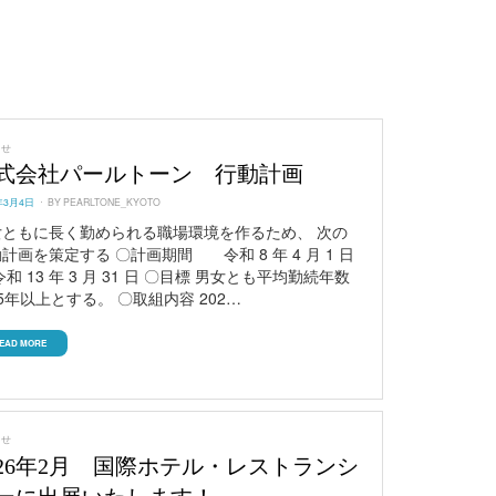
らせ
式会社パールトーン 行動計画
ED
年3月4日
BY
PEARLTONE_KYOTO
⼥ともに⻑く勤められる職場環境を作るため、 次の
計画を策定する 〇計画期間 令和 8 年 4 月 1 日
令和 13 年 3 月 31 日 〇目標 男⼥とも平均勤続年数
5年以上とする。 〇取組内容 202…
EAD MORE
らせ
026年2月 国際ホテル・レストランシ