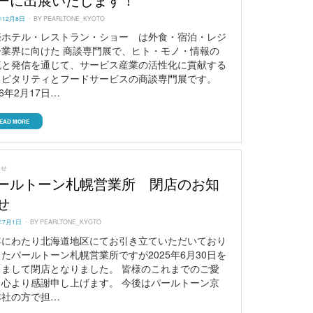
ーに出展いたします！
ED
年12月8日
BY
PEARLTONE_KYOTO
際ホテル・レストラン・ショー は外食・宿泊・レジ
ー業界に向けた 商談専門展で、ヒト・モノ・情報の
流と発信を通じて、サービス産業の活性化に貢献する
スピタリティとフードサービスの商談専門展です。
26年2月17日…
EAD MORE
らせ
ールトーン札幌営業所 閉店のお知
せ
ED
年7月1日
BY
PEARLTONE_KYOTO
年にわたり北海道地区にてお引き立ていただいており
たパールトーン札幌営業所ですが2025年6月30日を
ちまして閉店となりました。 皆様のこれまでのご愛
 心より感謝申し上げます。 今後はパールトーン京
本社の方で担…