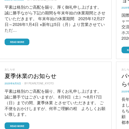
ョ
ON
平素は格別のご高配を賜り、厚く御礼申し上げます。
POST
2025
ON
誠に勝手ながら下記の期間を年末年始の休業期間とさせ
国
ていただきます。 年末年始の休業期間 2025年12月27
ャ
日～2026年1月4日 ※新年は5日（月）より営業させてい
交
ただ…
ホ
20
READ MORE
R
おしらせ
おし
夏季休業のお知らせ
パ
ら
POSTED
2025年8月5日
BY
PEARLTONE_KYOTO
ON
平素は格別のご高配を賜り、厚くお礼申し上げます。
POST
2025
ON
誠に勝手ではございますが、 8月9日（土）〜8月17日
長
（日）までの間、夏季休業 とさせていただきます。 ご
まし
不便をおかけしますが、何卒ご理解の程 よろしくお願
も
い致します。
顧
都
READ MORE