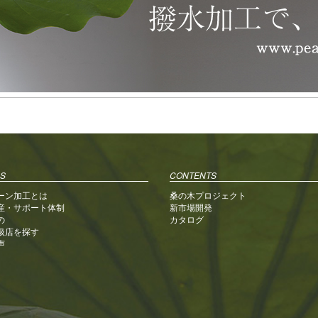
シ
ョ
ン
S
CONTENTS
ーン加工とは
桑の木プロジェクト
産・サポート体制
新市場開発
の
カタログ
扱店を探す
声