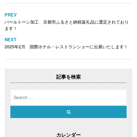
i
で
o
t
共
g
t
有
l
e
す
e
PREV
投
r
る
+
で
に
で
パールトーン加工 京都市ふるさと納税返礼品に選定されており
稿
共
は
共
ます！
有
ク
有
ナ
(
リ
(
新
ッ
新
ビ
NEXT
し
ク
し
い
し
い
ゲ
2025年2月 国際ホテル・レストランショーに出展いたします！
ウ
て
ウ
ィ
く
ィ
ー
ン
だ
ン
ド
さ
ド
シ
ウ
い
ウ
で
(
で
ョ
開
新
開
き
し
き
ン
ま
い
ま
記事を検索
す
ウ
す
)
ィ
)
ン
ド
Search
ウ
で
for:
開
き
ま
Search
す
)
カレンダー