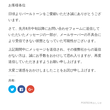
お客様各位
日頃よりパールトーンをご愛顧いただき誠にありがとうござ
います。
さて、先月8月中旬以降にお問い合わせフォームに送信して
いただいたメッセージの一部が、メールサーバーの不具合に
より受信できない状態となっていた可能性がございます。
上記期間中にメッセージを送信され、その後弊社からの返信
がない方は、誠にお手数をおかけして恐れ入りますが、再度
送信していただきますようお願い申し上げます。
大変ご迷惑をおかけしましたことをお詫び申し上げます。
共有:
ク
F
ク
リ
a
リ
ッ
c
ッ
ク
e
ク
し
b
し
て
o
て
POSTED IN
おしらせ
T
o
G
w
k
o