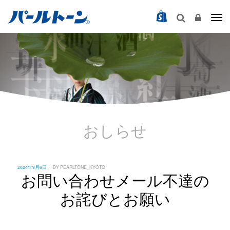
Togg
おしらせ
POSTED
2024年9月6日
BY
PEARLTONE_KYOTO
ON
お問い合わせメール不達の
お詫びとお願い