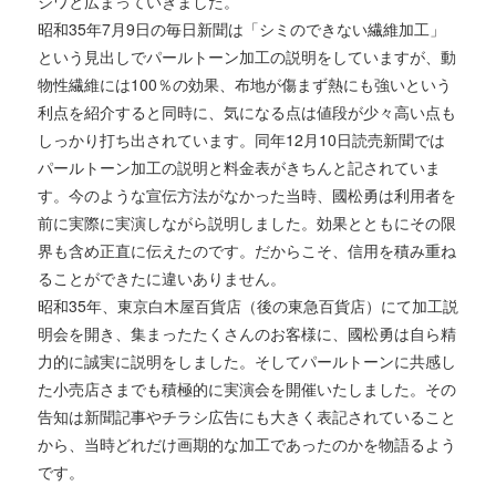
ジワと広まっていきました。
昭和35年7月9日の毎日新聞は「シミのできない繊維加工」
という見出しでパールトーン加工の説明をしていますが、動
物性繊維には100％の効果、布地が傷まず熱にも強いという
利点を紹介すると同時に、気になる点は値段が少々高い点も
しっかり打ち出されています。同年12月10日読売新聞では
パールトーン加工の説明と料金表がきちんと記されていま
す。今のような宣伝方法がなかった当時、國松勇は利用者を
前に実際に実演しながら説明しました。効果とともにその限
界も含め正直に伝えたのです。だからこそ、信用を積み重ね
ることができたに違いありません。
昭和35年、東京白木屋百貨店（後の東急百貨店）にて加工説
明会を開き、集まったたくさんのお客様に、國松勇は自ら精
力的に誠実に説明をしました。そしてパールトーンに共感し
た小売店さまでも積極的に実演会を開催いたしました。その
告知は新聞記事やチラシ広告にも大きく表記されていること
から、当時どれだけ画期的な加工であったのかを物語るよう
です。