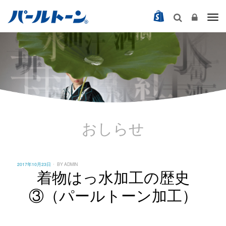
Togg
おしらせ
POSTED
2017年10月23日
BY
ADMIN
ON
着物はっ水加工の歴史
③（パールトーン加工）