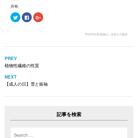
共有:
ク
F
ク
リ
a
リ
ッ
c
ッ
ク
e
ク
し
b
し
て
o
て
POSTED IN
着物はっ水加工の歴史
T
o
G
w
k
o
i
で
o
t
共
g
t
有
l
e
す
e
PREV
投
r
る
+
で
に
で
植物性繊維の性質
稿
共
は
共
有
ク
有
ナ
(
リ
(
NEXT
新
ッ
新
ビ
し
ク
し
【成人の日】雪と振袖
い
し
い
ゲ
ウ
て
ウ
ィ
く
ィ
ー
ン
だ
ン
ド
さ
ド
シ
ウ
い
ウ
で
(
で
ョ
開
新
開
記事を検索
き
し
き
ン
ま
い
ま
す
ウ
す
)
ィ
)
Search
ン
ド
for: