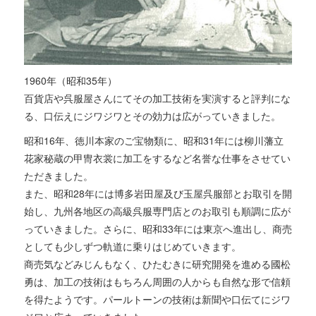
1960年（昭和35年）
百貨店や呉服屋さんにてその加工技術を実演すると評判にな
る、口伝えにジワジワとその効力は広がっていきました。
昭和16年、徳川本家のご宝物類に、昭和31年には柳川藩立
花家秘蔵の甲冑衣裳に加工をするなど名誉な仕事をさせてい
ただきました。
また、昭和28年には博多岩田屋及び玉屋呉服部とお取引を開
始し、九州各地区の高級呉服専門店とのお取引も順調に広が
っていきました。さらに、昭和33年には東京へ進出し、商売
としても少しずつ軌道に乗りはじめていきます。
商売気などみじんもなく、ひたむきに研究開発を進める國松
勇は、加工の技術はもちろん周囲の人からも自然な形で信頼
を得たようです。パールトーンの技術は新聞や口伝てにジワ