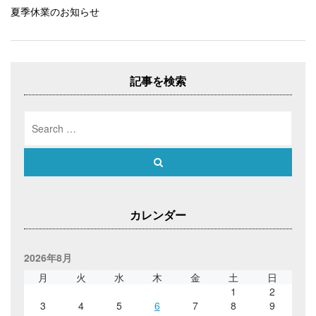
新
ッ
新
ビ
し
ク
し
夏季休業のお知らせ
い
し
い
ゲ
ウ
て
ウ
ィ
く
ィ
ー
ン
だ
ン
ド
さ
ド
シ
ウ
い
ウ
で
(
で
ョ
開
新
開
記事を検索
き
し
き
ン
ま
い
ま
す
ウ
す
)
ィ
)
Search
ン
ド
for:
ウ
で
開
Search
き
ま
す
)
カレンダー
2026年8月
月
火
水
木
金
土
日
1
2
3
4
5
6
7
8
9