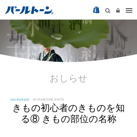
Togg
おしらせ
POSTED
2021年6月22日
BY
PEARLTONE_KYOTO
ON
きもの初心者のきものを知
る⑧ きもの部位の名称