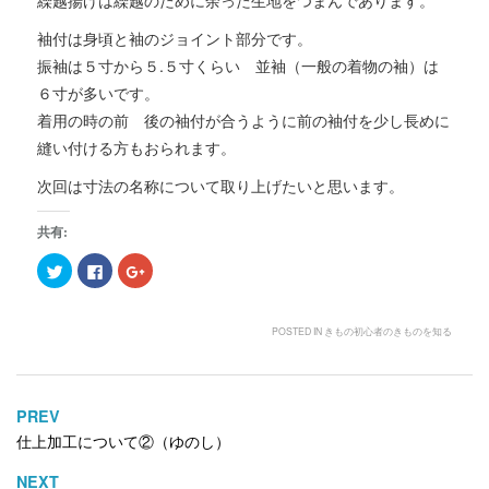
袖付は身頃と袖のジョイント部分です。
振袖は５寸から５.５寸くらい 並袖（一般の着物の袖）は
６寸が多いです。
着用の時の前 後の袖付が合うように前の袖付を少し長めに
縫い付ける方もおられます。
次回は寸法の名称について取り上げたいと思います。
共有:
ク
F
ク
リ
a
リ
ッ
c
ッ
ク
e
ク
し
b
し
て
o
て
POSTED IN
きもの初心者のきものを知る
T
o
G
w
k
o
i
で
o
t
共
g
t
有
l
e
す
e
PREV
投
r
る
+
で
に
で
仕上加工について②（ゆのし）
稿
共
は
共
有
ク
有
ナ
(
リ
(
NEXT