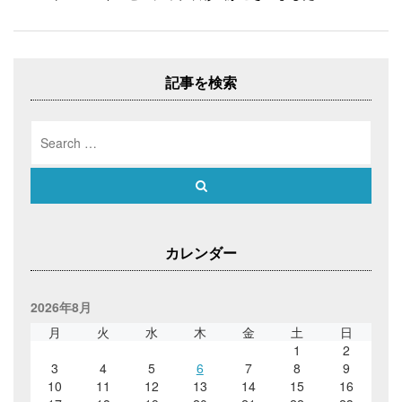
い
し
い
ゲ
ウ
て
ウ
ィ
く
ィ
ー
ン
だ
ン
ド
さ
ド
シ
ウ
い
ウ
で
(
で
ョ
開
新
開
記事を検索
き
し
き
ン
ま
い
ま
す
ウ
す
)
ィ
)
Search
ン
ド
for:
ウ
で
開
Search
き
ま
す
)
カレンダー
2026年8月
月
火
水
木
金
土
日
1
2
3
4
5
6
7
8
9
10
11
12
13
14
15
16