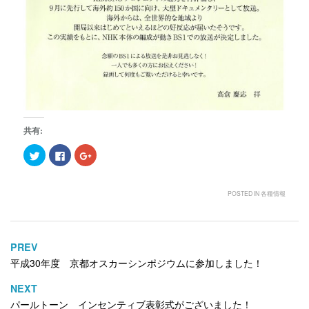
共有:
ク
F
ク
リ
a
リ
ッ
c
ッ
ク
e
ク
し
b
し
て
o
て
POSTED IN
各種情報
T
o
G
w
k
o
i
で
o
t
共
g
t
有
l
e
す
e
PREV
投
r
る
+
で
に
で
平成30年度 京都オスカーシンポジウムに参加しました！
稿
共
は
共
有
ク
有
ナ
(
リ
(
NEXT
新
ッ
新
ビ
し
ク
し
パールトーン インセンティブ表彰式がございました！