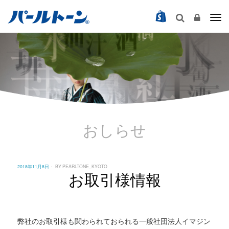
Togg
おしらせ
POSTED
2018年11月8日
BY
PEARLTONE_KYOTO
ON
お取引様情報
弊社のお取引様も関わられておられる一般社団法人イマジン