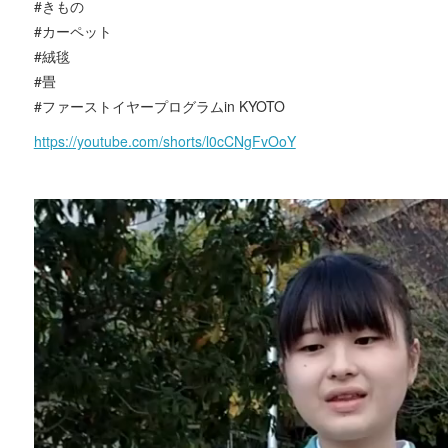
#きもの
#カーペット
#絨毯
#畳
#ファーストイヤープログラムin KYOTO
https://youtube.com/shorts/l0cCNgFvOoY