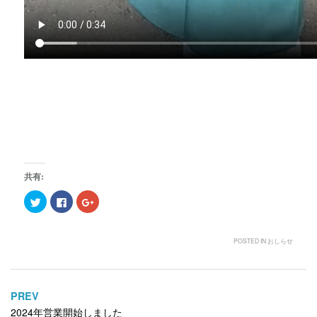
共有:
ク
F
ク
リ
a
リ
ッ
c
ッ
ク
e
ク
し
b
し
て
o
て
POSTED IN
おしらせ
T
o
G
w
k
o
i
で
o
t
共
g
t
有
l
e
す
e
PREV
投
r
る
+
で
に
で
2024年営業開始しました
稿