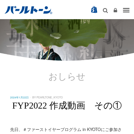
Togg
おしらせ
POSTED
2024年1月22日
BY
PEARLTONE_KYOTO
ON
FYP2022 作成動画 その①
先日、＃ファーストイヤープログラム in KYOTOにご参加さ