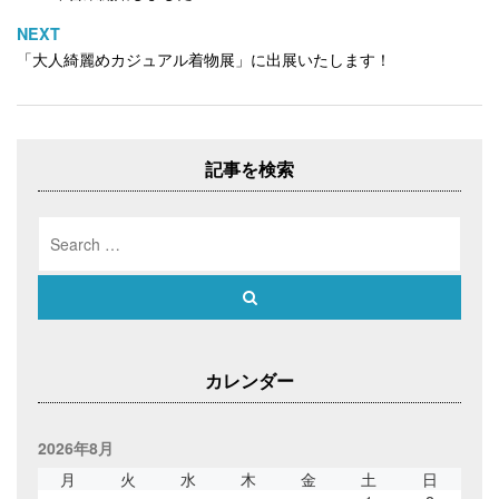
共
は
共
有
ク
有
ナ
(
リ
(
NEXT
新
ッ
新
ビ
し
ク
し
「大人綺麗めカジュアル着物展」に出展いたします！
い
し
い
ゲ
ウ
て
ウ
ィ
く
ィ
ー
ン
だ
ン
ド
さ
ド
シ
ウ
い
ウ
で
(
で
ョ
開
新
開
記事を検索
き
し
き
ン
ま
い
ま
す
ウ
す
)
ィ
)
Search
ン
ド
for:
ウ
で
開
Search
き
ま
す
)
カレンダー
2026年8月
月
火
水
木
金
土
日