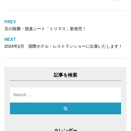
T
o
G
w
k
o
i
で
o
t
共
g
t
有
l
e
す
e
PREV
投
r
る
+
で
に
で
京の除菌・脱臭シート「トリマス」新発売！
稿
共
は
共
有
ク
有
ナ
(
リ
(
NEXT
新
ッ
新
ビ
し
ク
し
2024年2月 国際ホテル・レストランショーに出展いたします！
い
し
い
ゲ
ウ
て
ウ
ィ
く
ィ
ー
ン
だ
ン
ド
さ
ド
シ
ウ
い
ウ
で
(
で
ョ
開
新
開
記事を検索
き
し
き
ン
ま
い
ま
す
ウ
す
)
ィ
)
Search
ン
ド
for:
ウ
で
開
Search
き
ま
す
)
カレンダー