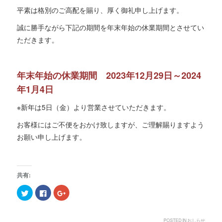
平素は格別のご高配を賜り、厚く御礼申し上げます。
誠に勝手ながら下記の期間を年末年始の休業期間とさせてい
ただきます。
年末年始の休業期間 2023年12月29日～2024
年1月4日
※新年は5日（金）より営業させていただきます。
お客様にはご不便をおかけ致しますが、ご理解賜りますよう
お願い申し上げます。
共有:
ク
F
ク
リ
a
リ
ッ
c
ッ
ク
e
ク
し
b
し
て
o
て
POSTED IN
おしらせ