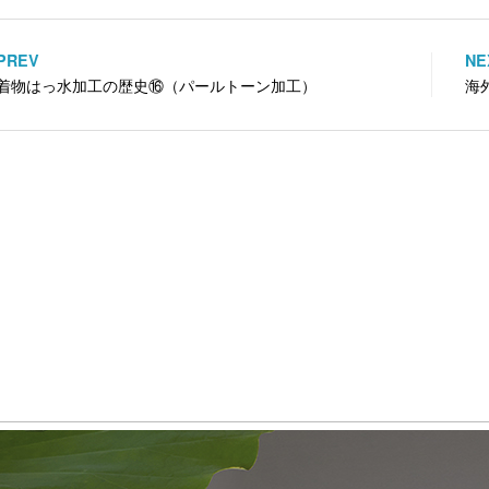
i
で
o
t
共
g
t
有
l
e
す
e
PREV
NE
投
r
る
+
で
に
で
着物はっ水加工の歴史⑯（パールトーン加工）
海
共
は
共
稿
有
ク
有
(
リ
(
新
ッ
新
ナ
し
ク
し
い
し
い
ビ
ウ
て
ウ
ィ
く
ィ
ン
だ
ン
ゲ
ド
さ
ド
ウ
い
ウ
で
(
で
ー
開
新
開
き
し
き
ま
い
ま
シ
す
ウ
す
)
ィ
)
ョ
ン
ド
ウ
ン
で
開
き
ま
す
)