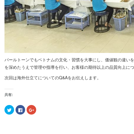
パールトーンでもベトナムの文化・習慣を大事にし、価値観の違い
を深めたうえで管理や指導を行い、お客様の期待以上の品質向上に
次回は海外仕立てについてのQ&Aをお伝えします。
共有:
ク
F
ク
リ
a
リ
ッ
c
ッ
ク
e
ク
し
b
し
て
o
て
T
o
G
w
k
o