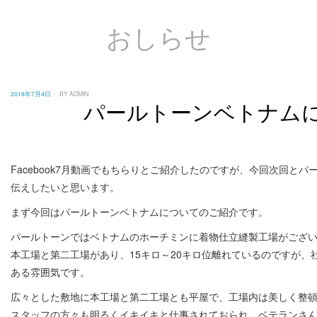
おしらせ
POSTED
2018年7月4日
BY
ADMIN
ON
パールトーンベトナム
Facebook7月動画でもちらりとご紹介したのですが、今回次回と
伝えしたいと思います。
まず今回はパールトーンベトナムについてのご紹介です。
パールトーンではベトナムのホーチミンに着物仕立縫製工場がござ
本工場と第二工場があり、15キロ～20キロ位離れているのですが
ある雰囲気です。
広々とした敷地に本工場と第二工場とも平屋で、工場内は美しく整
スタッフの方々も明るくイキイキと仕事されておられ、ベテランさ