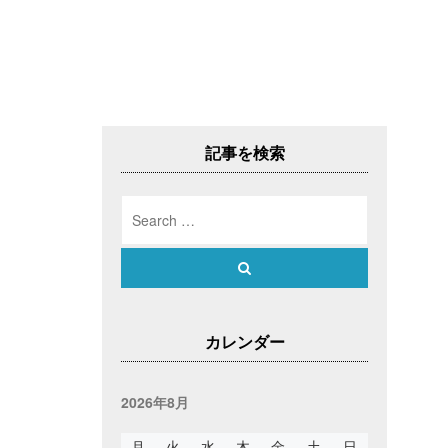
記事を検索
Search
for:
Search
カレンダー
2026年8月
月
火
水
木
金
土
日