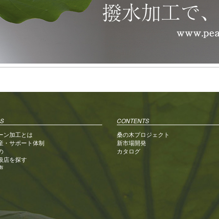
S
CONTENTS
ーン加工とは
桑の木プロジェクト
産・サポート体制
新市場開発
の
カタログ
扱店を探す
声