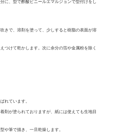
部分に、型で酢酸ビニールエマルジョンで型付けをし
霧吹きで、溶剤を塗って、少しすると樹脂の表面が溶
押えつけて乾かします。次に余分の箔や金属粉を除く
呼ばれています。
接着剤が塗られておりますが、紙には使えても生地目
を型や筆で描き、一旦乾燥します。