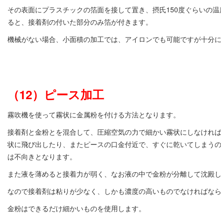
その表面にプラスチックの箔面を接して置き、摂氏150度ぐらいの
ると、接着剤の付いた部分のみ箔が付きます。
機械がない場合、小面積の加工では、アイロンでも可能ですが十分
（12）ピース加工
霧吹機を使って霧状に金属粉を付ける方法となります。
接着剤と金粉とを混合して、圧縮空気の力で細かい霧状にしなけれ
状に飛び出したり、またピースの口金付近で、すぐに乾いてしまう
は不向きとなります。
また液を薄めると接着力が弱く、なお液の中で金粉が分離して沈殿
なので接着剤は粘りが少なく、しかも濃度の高いものでなければな
金粉はできるだけ細かいものを使用します。