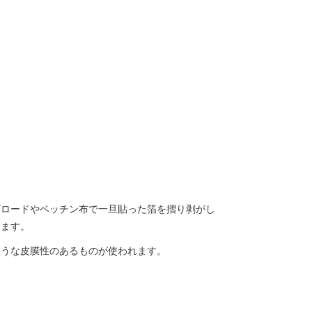
ビロードやベッチン布で一旦貼った箔を摺り剥がし
ります。
ような皮膜性のあるものが使われます。