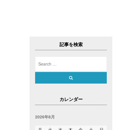
記事を検索
Search
for:
Search
カレンダー
2026年8月
月
火
水
木
金
土
日