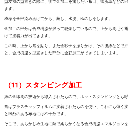
型友禅の型置きの際に、後で金加工を施したい糸目、御所車などの
ます。
模様を全部染めあげてから、蒸し、水洗、ゆのしをします。
金加工の部分は合成樹脂が残って乾燥しているので、上から刷毛や
けて接着力が出てきます。
この時、上から箔を貼り、また金砂子を振りかけ、その後紙などで
と、合成樹脂を型置きした部分に金彩加工ができてしまいます。
（11）スタンピング加工
紙の金印刷の技術から導入されたもので、ホットスタンピングとも
箔はプラスチックフィルムに接着されたものを使い、これにも薄く
と凹凸のある布地には不十分です。
そこで、あらかじめ生地に熱で柔らかくなる合成樹脂エマルジョン