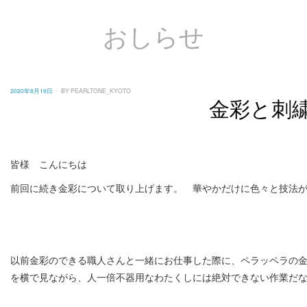
おしらせ
POSTED
2020年8月19日
BY
PEARLTONE_KYOTO
ON
金彩と刺
皆様 こんにちは
前回に続き金彩について取り上げます。 華やかだけに色々と技法
以前金彩のできる職人さんと一緒にお仕事した際に、ペラッペラの
を横で見ながら、人一倍不器用なわたくしには絶対できない作業だ