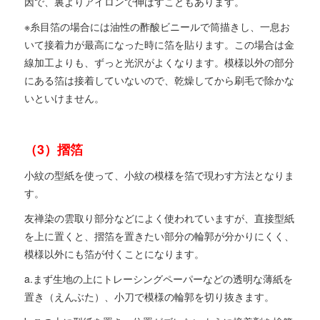
因で、裏よりアイロンで伸ばすこともあります。
※糸目箔の場合には油性の酢酸ビニールで筒描きし、一息お
いて接着力が最高になった時に箔を貼ります。この場合は金
線加工よりも、ずっと光沢がよくなります。模様以外の部分
にある箔は接着していないので、乾燥してから刷毛で除かな
いといけません。
（3）摺箔
小紋の型紙を使って、小紋の模様を箔で現わす方法となりま
す。
友禅染の雲取り部分などによく使われていますが、直接型紙
を上に置くと、摺箔を置きたい部分の輪郭が分かりにくく、
模様以外にも箔が付くことになります。
a.まず生地の上にトレーシングペーパーなどの透明な薄紙を
置き（えんぶた）、小刀で模様の輪郭を切り抜きます。