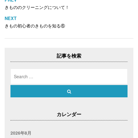
投
r
る
+
で
に
で
きもののクリーニングについて！
稿
共
は
共
有
ク
有
ナ
(
リ
(
NEXT
新
ッ
新
ビ
し
ク
し
きもの初心者のきものを知る⑥
い
し
い
ゲ
ウ
て
ウ
ィ
く
ィ
ー
ン
だ
ン
ド
さ
ド
シ
ウ
い
ウ
で
(
で
ョ
開
新
開
記事を検索
き
し
き
ン
ま
い
ま
す
ウ
す
)
ィ
)
Search
ン
ド
for:
ウ
で
開
Search
き
ま
す
)
カレンダー
2026年8月