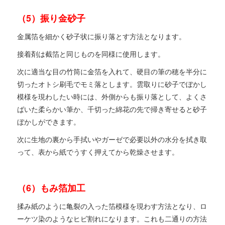
（5）振り金砂子
金属箔を細かく砂子状に振り落とす方法となります。
接着剤は截箔と同じものを同様に使用します。
次に適当な目の竹筒に金箔を入れて、硬目の筆の穂を半分に
切ったオトシ刷毛でモミ落とします。雲取りに砂子でぼかし
模様を現わしたい時には、外側からも振り落として、よくさ
ばいた柔らかい筆か、千切った綿花の先で掃き寄せると砂子
ぼかしができます。
次に生地の裏から手拭いやガーゼで必要以外の水分を拭き取
って、表から紙でうすく押えてから乾燥させます。
（6）もみ箔加工
揉み紙のように亀裂の入った箔模様を現わす方法となり、ロ
ーケツ染のようなヒビ割れになります。これも二通りの方法