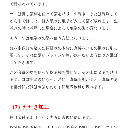
で行なわれています。
一つは押し箔糊を使って箔を貼り、生乾き、または乾燥して
から手で揉むと、揉み紙状に亀裂が入って箔が取れます。生
乾きの時と乾燥した場合によって亀裂の形が変わります。
もう一つは亀裂状の型を使う方法となります。
釘を多数打ち込んだ額縁状の木枠に真綿をクモの巣状に引っ
張って、それに薄いゼラチンで膜が残らないように吹き飛ば
しておきます。
この真綿の型を使って摺箔糊を置いて、その上に金箔を貼り
ます。ほぼ生乾きになった時に、真綿を剥がすと、真綿のあ
る部分にだけは金箔が付かずに亀裂模様が現れます。
（7）たたき加工
振り金砂子よりも粗く力強い表現に使います。
摺箔用の接着剤を、ササラなどの毛足の硬いものや、スポン