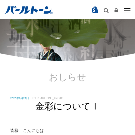
Togg
おしらせ
POSTED
2020年6月22日
BY
PEARLTONE_KYOTO
ON
金彩についてⅠ
皆様 こんにちは