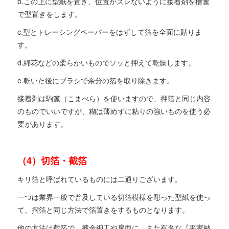
b.この上に型紙を置き、位置がズレないように接着剤を檜篦
で型置きをします。
c.型とトレーシングペーパーをはずして箔を全面に貼りま
す。
d.綿花などの柔らかいものでソッと押えて乾燥します。
e.乾いた後にブラシで余分の箔を取り除きます。
接着剤は駒篦（こまべら）を使いますので、押箔と同じ内容
のものでいいですが、糊は薄めずに粘りの強いものを使う必
要があります。
（4）切箔・截箔
キリ箔と呼ばれているものには二通りございます。
一つは業界一般で普及している切箔模様を彫った型紙を使っ
て、摺箔と同じ方法で箔置きをするものとなります。
他の方法は截箔で、截金細工や扇面に、また有名な『平家納