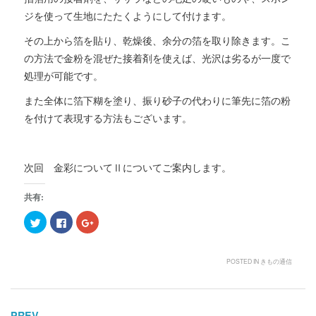
ジを使って生地にたたくようにして付けます。
その上から箔を貼り、乾燥後、余分の箔を取り除きます。こ
の方法で金粉を混ぜた接着剤を使えば、光沢は劣るが一度で
処理が可能です。
また全体に箔下糊を塗り、振り砂子の代わりに筆先に箔の粉
を付けて表現する方法もございます。
次回 金彩についてⅡについてご案内します。
共有:
ク
F
ク
リ
a
リ
ッ
c
ッ
ク
e
ク
し
b
し
て
o
て
POSTED IN
きもの通信
T
o
G
w
k
o
i
で
o
t
共
g
t
有
l
e
す
e
PREV