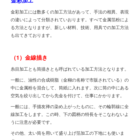
金彩加工
金彩加工には数多くの加工方法があって、手法の相異、表現
の違いによって分類されていおります。すべて金属箔粉によ
る方法となりますが、新しい材料、技術、用具での加工方法
も出てきております。
（1）金線描き
糸目加工とも筒描きとも呼ばれている加工方法となります。
一般に、油性の合成樹脂（金糊の名称で市販されている）の
中に金属粉を混合して、筒紙に入れます。次に筒の中にある
空気を絞り出してから先金を付けて、仕事にかかります。
一般には、手描友禅の染め上がったものに、その輪郭線に全
線加工をします。この時、下の図柄の特長をそこなわないよ
うに注意が必要です。
その他、太い筒を用いて盛り上げ箔加工の下地にも使いま