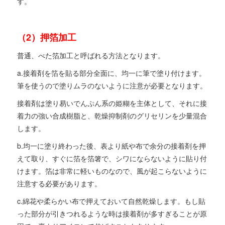
す。
（2）押箔加工
普通、べた箔加工と呼ばれる方法となります。
a.接着剤を箔を貼る部分全面に、均一に筆で塗り付けます。
筆を使うので塗りムラのないように注意が必要となります。
接着剤は塗り易いでんぷん系の姫糊を主体として、それに接
着力の強い合成樹脂と、乾燥抑制剤のグリセリンを少量混合
します。
b.均一に塗り終わった後、表より紙や布で余分の接着剤を押
えて取り、すぐに箔を箔箸で、シワにならないように貼り付
けます。箔は非常に軽いものなので、風が起こらないように
注意する必要があります。
c.綿花や柔らかい布で押えておいて自然乾燥します。もし貼
った部分が引きつれるような時は接着剤が多すぎることが原