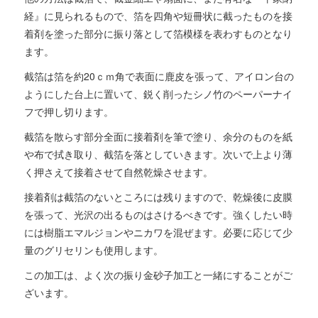
経』に見られるもので、箔を四角や短冊状に截ったものを接
着剤を塗った部分に振り落として箔模様を表わすものとなり
ます。
截箔は箔を約20ｃｍ角で表面に鹿皮を張って、アイロン台の
ようにした台上に置いて、鋭く削ったシノ竹のペーパーナイ
フで押し切ります。
截箔を散らす部分全面に接着剤を筆で塗り、余分のものを紙
や布で拭き取り、截箔を落としていきます。次いで上より薄
く押さえて接着させて自然乾燥させます。
接着剤は截箔のないところには残りますので、乾燥後に皮膜
を張って、光沢の出るものはさけるべきです。強くしたい時
には樹脂エマルジョンやニカワを混ぜます。必要に応じて少
量のグリセリンも使用します。
この加工は、よく次の振り金砂子加工と一緒にすることがご
ざいます。