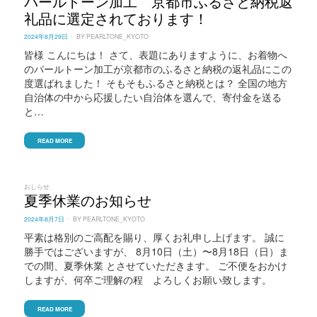
パールトーン加工 京都市ふるさと納税返
礼品に選定されております！
POSTED
2024年8月29日
BY
PEARLTONE_KYOTO
ON
皆様 こんにちは！ さて、表題にありますように、お着物へ
のパールトーン加工が京都市のふるさと納税の返礼品にこの
度選ばれました！ そもそもふるさと納税とは？ 全国の地方
自治体の中から応援したい自治体を選んで、寄付金を送る
と…
READ MORE
おしらせ
夏季休業のお知らせ
POSTED
2024年8月7日
BY
PEARLTONE_KYOTO
ON
平素は格別のご高配を賜り、厚くお礼申し上げます。 誠に
勝手ではございますが、 8月10日（土）〜8月18日（日）ま
での間、夏季休業 とさせていただきます。 ご不便をおかけ
しますが、何卒ご理解の程 よろしくお願い致します。
READ MORE