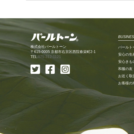
BUSINES
株式会社パールトーン
パールト
〒615-0005 京都市右京区西院春栄町2-1
安心の生
TEL.
075-312-1121
安心きも
和服の友
お近く取
お客様の