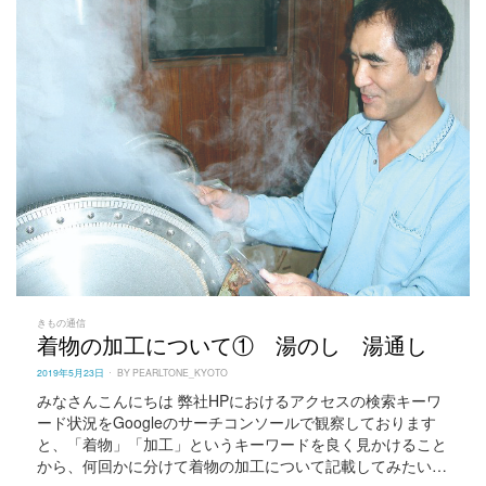
きもの通信
着物の加工について① 湯のし 湯通し
POSTED
2019年5月23日
BY
PEARLTONE_KYOTO
ON
みなさんこんにちは 弊社HPにおけるアクセスの検索キーワ
ード状況をGoogleのサーチコンソールで観察しております
と、「着物」「加工」というキーワードを良く見かけること
から、何回かに分けて着物の加工について記載してみたい…