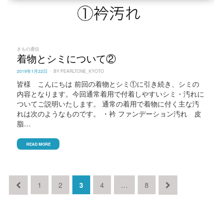
きもの通信
着物とシミについて②
POSTED
2019年1月22日
BY
PEARLTONE_KYOTO
ON
皆様 こんにちは 前回の着物とシミ①に引き続き、シミの
内容となります。今回通常着用で付着しやすいシミ・汚れに
ついてご説明いたします。 通常の着用で着物に付く主な汚
れは次のようなものです。 ・衿 ファンデーション汚れ 皮
脂…
READ MORE
投
PREVIOUS
PAGE
PAGE
PAGE
PAGE
PAGE
NEXT
1
2
3
4
…
8
稿
PAGE
PAGE
ナ
ビ