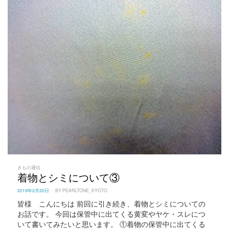
きもの通信
着物とシミについて③
POSTED
2019年2月20日
BY
PEARLTONE_KYOTO
ON
皆様 こんにちは 前回に引き続き、着物とシミについての
お話です。 今回は保管中に出てくる黄変やヤケ・スレにつ
いて書いてみたいと思います。 ①着物の保管中に出てくる