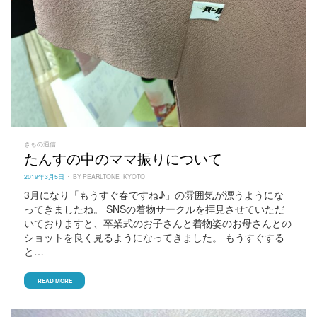
きもの通信
たんすの中のママ振りについて
POSTED
2019年3月5日
BY
PEARLTONE_KYOTO
ON
3月になり「もうすぐ春ですね♪」の雰囲気が漂うようにな
ってきましたね。 SNSの着物サークルを拝見させていただ
いておりますと、卒業式のお子さんと着物姿のお母さんとの
ショットを良く見るようになってきました。 もうすぐする
と…
READ MORE