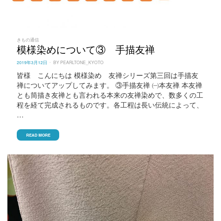
きもの通信
模様染めについて③ 手描友禅
POSTED
2019年3月12日
BY
PEARLTONE_KYOTO
ON
皆様 こんにちは 模様染め 友禅シリーズ第三回は手描友
禅についてアップしてみます。 ③手描友禅 ㈠本友禅 本友禅
とも筒描き友禅とも言われる本来の友禅染めで、数多くの工
程を経て完成されるものです。各工程は長い伝統によって、
…
READ MORE