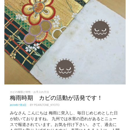
カビの種類と特性・お手入れ方法
梅雨時期 カビの活動が活発です！
POSTED
2019年7月3日
BY
PEARLTONE_KYOTO
ON
みなさん こんにちは 梅雨に突入し、毎日じめじめとした日
が続いておりますね。 九州では水害の恐れがあるとニュー
スで報道されています。お気を付け下さい。 さて、過去に
も何回か取り上げておりますが、表題にもあるように、人間