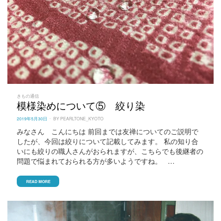
きもの通信
模様染めについて⑤ 絞り染
POSTED
2019年5月30日
BY
PEARLTONE_KYOTO
ON
みなさん こんにちは 前回までは友禅についてのご説明で
したが、今回は絞りについて記載してみます。 私の知り合
いにも絞りの職人さんがおられますが、こちらでも後継者の
問題で悩まれておられる方が多いようですね。 …
READ MORE