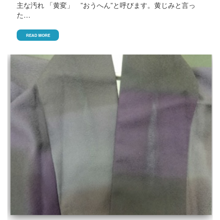
主な汚れ 「黄変」 ”おうへん”と呼びます。黄じみと言っ
た…
READ MORE