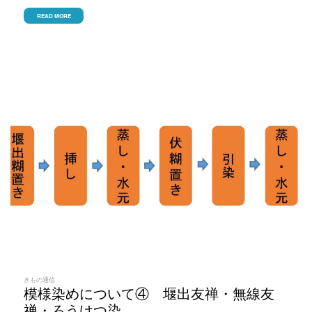
READ MORE
きもの通信
模様染めについて④ 堰出友禅・無線友
禅・ろうけつ染