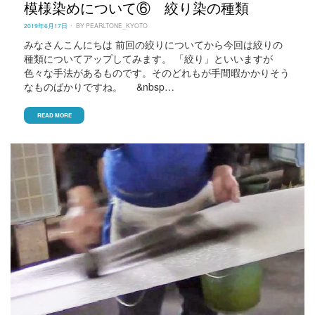
模様染めについて⑥ 絞り染の種類
POSTED
2019年6月17日
BY
PEARLTONE_KYOTO
ON
みなさんこんにちは 前回の絞りについてから今回は絞りの
種類についてアップしてみます。 「絞り」といいますが
色々な手法があるものです。そのどれもが手間暇かかりそう
なものばかりですね。 &nbsp…
READ MORE