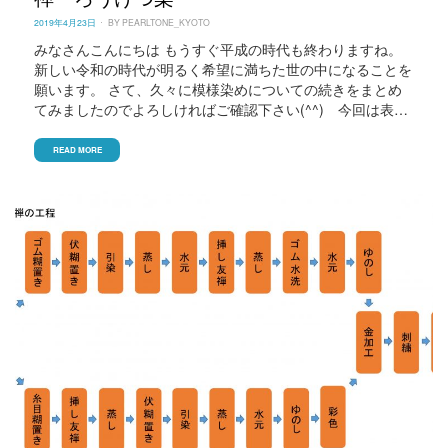
POSTED
2019年4月23日
BY
PEARLTONE_KYOTO
ON
みなさんこんにちは もうすぐ平成の時代も終わりますね。
新しい令和の時代が明るく希望に満ちた世の中になることを
願います。 さて、久々に模様染めについての続きをまとめ
てみましたのでよろしければご確認下さい(^^) 今回は表…
READ MORE