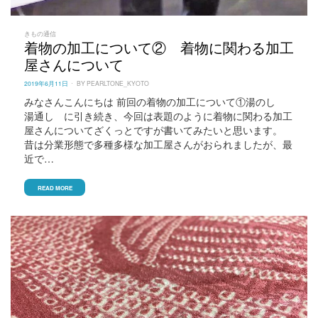
きもの通信
着物の加工について② 着物に関わる加工
屋さんについて
POSTED
2019年6月11日
BY
PEARLTONE_KYOTO
ON
みなさんこんにちは 前回の着物の加工について①湯のし
湯通し に引き続き、今回は表題のように着物に関わる加工
屋さんについてざくっとですが書いてみたいと思います。
昔は分業形態で多種多様な加工屋さんがおられましたが、最
近で…
READ MORE